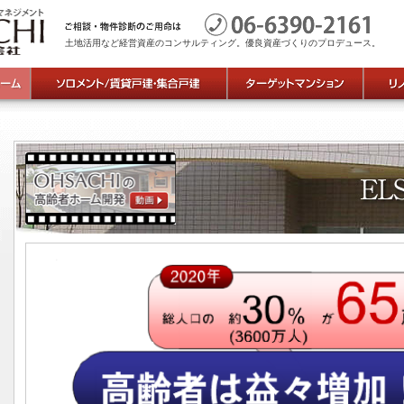
土地活用など経営資産のコンサルティング。優良資産づくりのプロデュース。