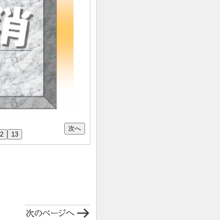
次へ
2
13