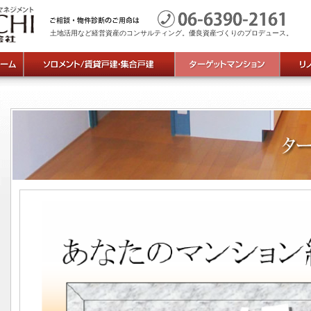
土地活用など経営資産のコンサルティング。優良資産づくりのプロデュース。